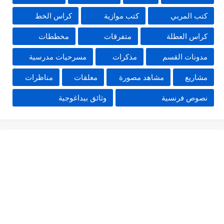
كتب المربي
كتب موازية
كراس الخط
كراس العطلة
متفرقات
مخططات
مدونات القسم
مذكرات
مسرحيات مدرسية
مشاريع
مشاهد مصورة
معلقات
مناظرات
نصوص فرنسية
وثائق بيداغوجية