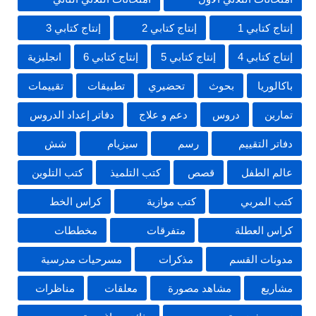
إنتاج كتابي 1
إنتاج كتابي 2
إنتاج كتابي 3
إنتاج كتابي 4
إنتاج كتابي 5
إنتاج كتابي 6
انجليزية
باكالوريا
بحوث
تحضيري
تطبيقات
تقييمات
تمارين
دروس
دعم و علاج
دفاتر إعداد الدروس
دفاتر التقييم
رسم
سيزيام
شش
عالم الطفل
قصص
كتب التلميذ
كتب التلوين
كتب المربي
كتب موازية
كراس الخط
كراس العطلة
متفرقات
مخططات
مدونات القسم
مذكرات
مسرحيات مدرسية
مشاريع
مشاهد مصورة
معلقات
مناظرات