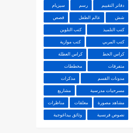
دفاتر التقييم
رسم
سيزيام
شش
عالم الطفل
قصص
كتب التلميذ
كتب التلوين
كتب المربي
كتب موازية
كراس الخط
كراس العطلة
متفرقات
مخططات
مدونات القسم
مذكرات
مسرحيات مدرسية
مشاريع
مشاهد مصورة
معلقات
مناظرات
نصوص فرنسية
وثائق بيداغوجية