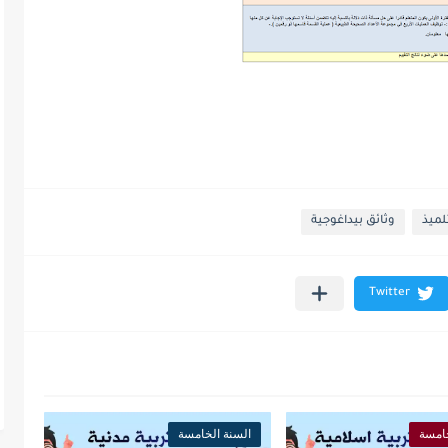
لميذ
وثائق بيداغوجية
خامسة
السنة الخامسة