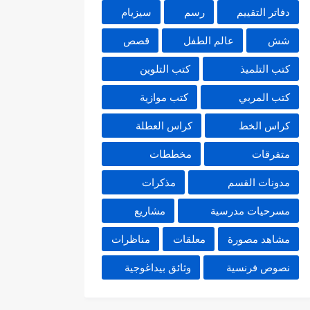
دفاتر التقييم
رسم
سيزيام
شش
عالم الطفل
قصص
كتب التلميذ
كتب التلوين
كتب المربي
كتب موازية
كراس الخط
كراس العطلة
متفرقات
مخططات
مدونات القسم
مذكرات
مسرحيات مدرسية
مشاريع
مشاهد مصورة
معلقات
مناظرات
نصوص فرنسية
وثائق بيداغوجية