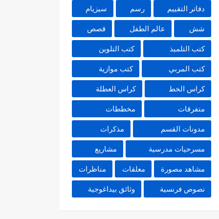
دفاتر التقييم
رسم
سيزيام
شش
عالم الطفل
قصص
كتب التلميذ
كتب التلوين
كتب المربي
كتب موازية
كراس الخط
كراس العطلة
متفرقات
مخططات
مدونات القسم
مذكرات
مسرحيات مدرسية
مشاريع
مشاهد مصورة
معلقات
مناظرات
نصوص فرنسية
وثائق بيداغوجية