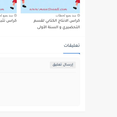
منذ بضع لحظات
منذ بضع ل
كراس الانتاج الكتابي لقسم
كراس تثبي
التحضيري و السنة الأولى
تعليقات
إرسال تعليق