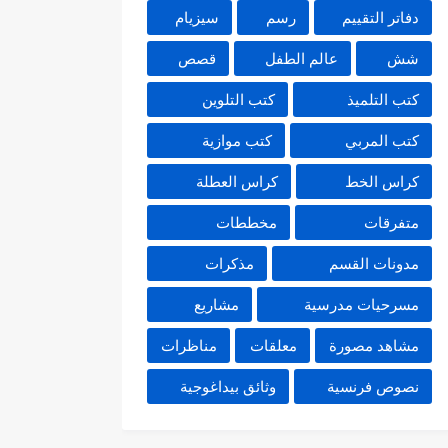
دفاتر التقييم
رسم
سيزيام
شش
عالم الطفل
قصص
كتب التلميذ
كتب التلوين
كتب المربي
كتب موازية
كراس الخط
كراس العطلة
متفرقات
مخططات
مدونات القسم
مذكرات
مسرحيات مدرسية
مشاريع
مشاهد مصورة
معلقات
مناظرات
نصوص فرنسية
وثائق بيداغوجية