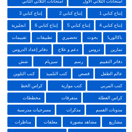
امتحانات الثلاثي الأول
امتحانات الثلاثي الثاني
إنتاج كتابي 1
إنتاج كتابي 2
إنتاج كتابي 3
إنتاج كتابي 4
إنتاج كتابي 5
إنتاج كتابي 6
انجليزية
باكالوريا
بحوث
تحضيري
تطبيقات
تقييمات
تمارين
دروس
دعم و علاج
دفاتر إعداد الدروس
دفاتر التقييم
رسم
سيزيام
شش
عالم الطفل
قصص
كتب التلميذ
كتب التلوين
كتب المربي
كتب موازية
كراس الخط
كراس العطلة
متفرقات
مخططات
مدونات القسم
مذكرات
مسرحيات مدرسية
مشاريع
مشاهد مصورة
معلقات
مناظرات