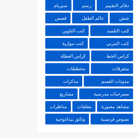
دفاتر التقييم
رسم
سيزيام
شش
عالم الطفل
قصص
كتب التلميذ
كتب التلوين
كتب المربي
كتب موازية
كراس الخط
كراس العطلة
متفرقات
مخططات
مدونات القسم
مذكرات
مسرحيات مدرسية
مشاريع
مشاهد مصورة
معلقات
مناظرات
نصوص فرنسية
وثائق بيداغوجية