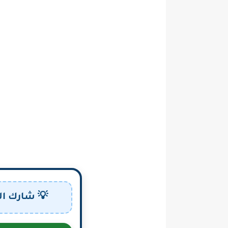
💡 شارك ال