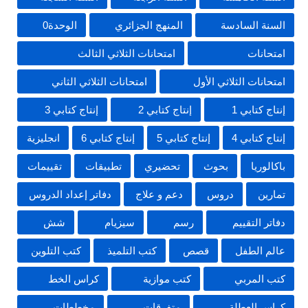
السنة السادسة
المنهج الجزائري
الوحدة0
امتحانات
امتحانات الثلاثي الثالث
امتحانات الثلاثي الأول
امتحانات الثلاثي الثاني
إنتاج كتابي 1
إنتاج كتابي 2
إنتاج كتابي 3
إنتاج كتابي 4
إنتاج كتابي 5
إنتاج كتابي 6
انجليزية
باكالوريا
بحوث
تحضيري
تطبيقات
تقييمات
تمارين
دروس
دعم و علاج
دفاتر إعداد الدروس
دفاتر التقييم
رسم
سيزيام
شش
عالم الطفل
قصص
كتب التلميذ
كتب التلوين
كتب المربي
كتب موازية
كراس الخط
كراس العطلة
متفرقات
مخططات