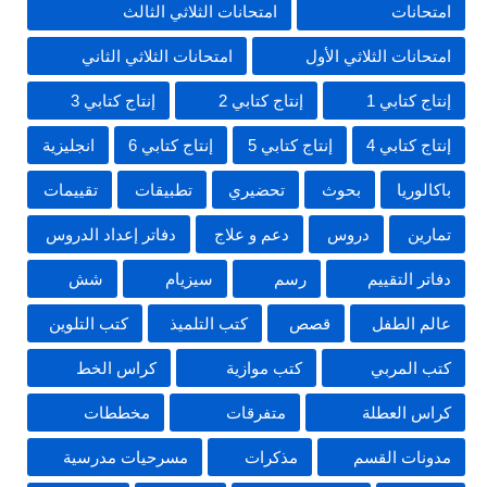
امتحانات
امتحانات الثلاثي الثالث
امتحانات الثلاثي الأول
امتحانات الثلاثي الثاني
إنتاج كتابي 1
إنتاج كتابي 2
إنتاج كتابي 3
إنتاج كتابي 4
إنتاج كتابي 5
إنتاج كتابي 6
انجليزية
باكالوريا
بحوث
تحضيري
تطبيقات
تقييمات
تمارين
دروس
دعم و علاج
دفاتر إعداد الدروس
دفاتر التقييم
رسم
سيزيام
شش
عالم الطفل
قصص
كتب التلميذ
كتب التلوين
كتب المربي
كتب موازية
كراس الخط
كراس العطلة
متفرقات
مخططات
مدونات القسم
مذكرات
مسرحيات مدرسية