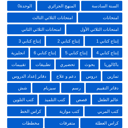
السنة السادسة
المنهج الجزائري
الوحدة0
امتحانات
امتحانات الثلاثي الثالث
امتحانات الثلاثي الأول
امتحانات الثلاثي الثاني
إنتاج كتابي 1
إنتاج كتابي 2
إنتاج كتابي 3
إنتاج كتابي 4
إنتاج كتابي 5
إنتاج كتابي 6
انجليزية
باكالوريا
بحوث
تحضيري
تطبيقات
تقييمات
تمارين
دروس
دعم و علاج
دفاتر إعداد الدروس
دفاتر التقييم
رسم
سيزيام
شش
عالم الطفل
قصص
كتب التلميذ
كتب التلوين
كتب المربي
كتب موازية
كراس الخط
كراس العطلة
متفرقات
مخططات