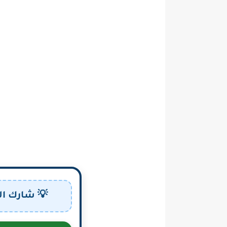
💡 شارك ال