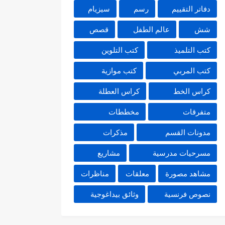
دفاتر التقييم
رسم
سيزيام
شش
عالم الطفل
قصص
كتب التلميذ
كتب التلوين
كتب المربي
كتب موازية
كراس الخط
كراس العطلة
متفرقات
مخططات
مدونات القسم
مذكرات
مسرحيات مدرسية
مشاريع
مشاهد مصورة
معلقات
مناظرات
نصوص فرنسية
وثائق بيداغوجية