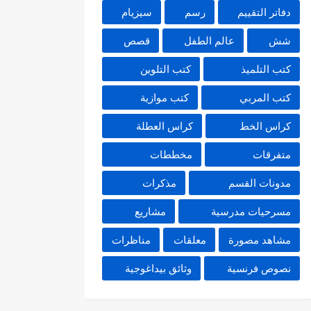
دفاتر التقييم
رسم
سيزيام
شش
عالم الطفل
قصص
كتب التلميذ
كتب التلوين
كتب المربي
كتب موازية
كراس الخط
كراس العطلة
متفرقات
مخططات
مدونات القسم
مذكرات
مسرحيات مدرسية
مشاريع
مشاهد مصورة
معلقات
مناظرات
نصوص فرنسية
وثائق بيداغوجية