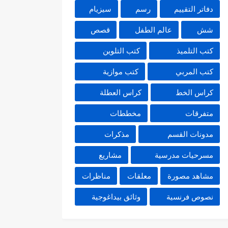
دفاتر التقييم
رسم
سيزيام
شش
عالم الطفل
قصص
كتب التلميذ
كتب التلوين
كتب المربي
كتب موازية
كراس الخط
كراس العطلة
متفرقات
مخططات
مدونات القسم
مذكرات
مسرحيات مدرسية
مشاريع
مشاهد مصورة
معلقات
مناظرات
نصوص فرنسية
وثائق بيداغوجية