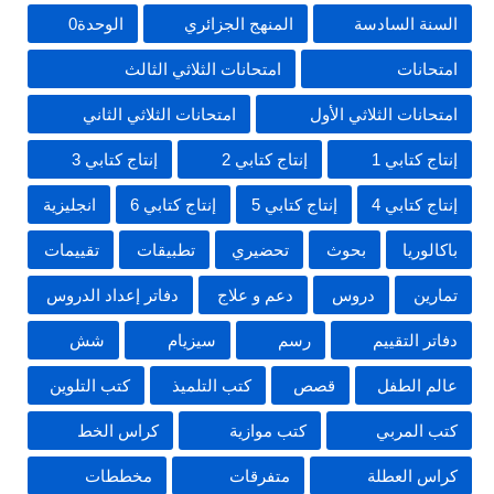
السنة السادسة
المنهج الجزائري
الوحدة0
امتحانات
امتحانات الثلاثي الثالث
امتحانات الثلاثي الأول
امتحانات الثلاثي الثاني
إنتاج كتابي 1
إنتاج كتابي 2
إنتاج كتابي 3
إنتاج كتابي 4
إنتاج كتابي 5
إنتاج كتابي 6
انجليزية
باكالوريا
بحوث
تحضيري
تطبيقات
تقييمات
تمارين
دروس
دعم و علاج
دفاتر إعداد الدروس
دفاتر التقييم
رسم
سيزيام
شش
عالم الطفل
قصص
كتب التلميذ
كتب التلوين
كتب المربي
كتب موازية
كراس الخط
كراس العطلة
متفرقات
مخططات