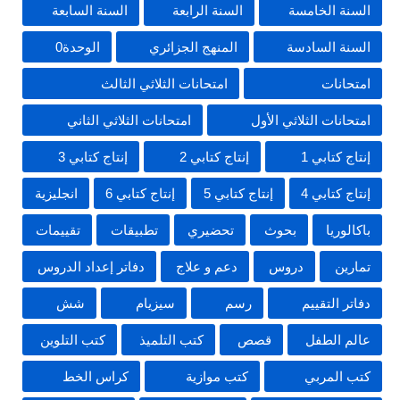
السنة الخامسة
السنة الرابعة
السنة السابعة
السنة السادسة
المنهج الجزائري
الوحدة0
امتحانات
امتحانات الثلاثي الثالث
امتحانات الثلاثي الأول
امتحانات الثلاثي الثاني
إنتاج كتابي 1
إنتاج كتابي 2
إنتاج كتابي 3
إنتاج كتابي 4
إنتاج كتابي 5
إنتاج كتابي 6
انجليزية
باكالوريا
بحوث
تحضيري
تطبيقات
تقييمات
تمارين
دروس
دعم و علاج
دفاتر إعداد الدروس
دفاتر التقييم
رسم
سيزيام
شش
عالم الطفل
قصص
كتب التلميذ
كتب التلوين
كتب المربي
كتب موازية
كراس الخط