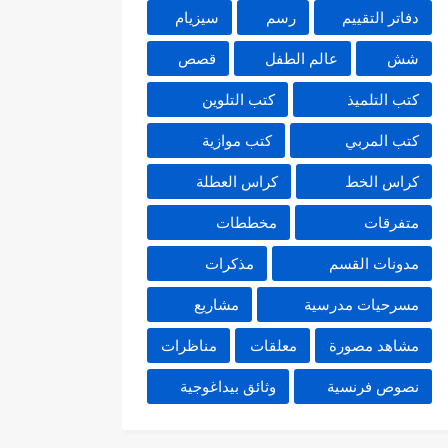
دفاتر التقييم
رسم
سيزيام
شش
عالم الطفل
قصص
كتب التلميذ
كتب التلوين
كتب المربي
كتب موازية
كراس الخط
كراس العطلة
متفرقات
مخططات
مدونات القسم
مذكرات
مسرحيات مدرسية
مشاريع
مشاهد مصورة
معلقات
مناظرات
نصوص فرنسية
وثائق بيداغوجية