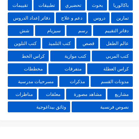
باكالوريا
بحوث
تحضيري
تطبيقات
تقييمات
تمارين
دروس
دعم و علاج
دفاتر إعداد الدروس
دفاتر التقييم
رسم
سيزيام
شش
عالم الطفل
قصص
كتب التلميذ
كتب التلوين
كتب المربي
كتب موازية
كراس الخط
كراس العطلة
متفرقات
مخططات
مدونات القسم
مذكرات
مسرحيات مدرسية
مشاريع
مشاهد مصورة
معلقات
مناظرات
نصوص فرنسية
وثائق بيداغوجية