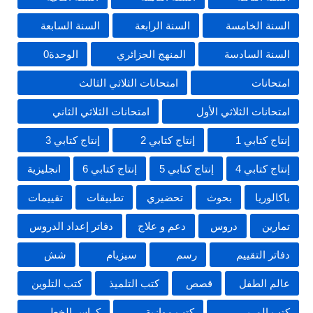
السنة الخامسة
السنة الرابعة
السنة السابعة
السنة السادسة
المنهج الجزائري
الوحدة0
امتحانات
امتحانات الثلاثي الثالث
امتحانات الثلاثي الأول
امتحانات الثلاثي الثاني
إنتاج كتابي 1
إنتاج كتابي 2
إنتاج كتابي 3
إنتاج كتابي 4
إنتاج كتابي 5
إنتاج كتابي 6
انجليزية
باكالوريا
بحوث
تحضيري
تطبيقات
تقييمات
تمارين
دروس
دعم و علاج
دفاتر إعداد الدروس
دفاتر التقييم
رسم
سيزيام
شش
عالم الطفل
قصص
كتب التلميذ
كتب التلوين
كتب المربي
كتب موازية
كراس الخط