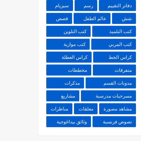
دفاتر التقييم
رسم
سيزيام
شش
عالم الطفل
قصص
كتب التلميذ
كتب التلوين
كتب المربي
كتب موازية
كراس الخط
كراس العطلة
متفرقات
مخططات
مدونات القسم
مذكرات
مسرحيات مدرسية
مشاريع
مشاهد مصورة
معلقات
مناظرات
نصوص فرنسية
وثائق بيداغوجية