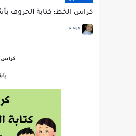
كراس الخط: كتابة الحروف بأش
RIMEN
كراس ال
بأش