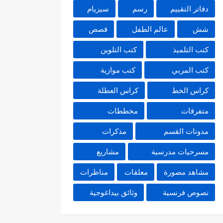
دفاتر التقييم
رسم
سيزيام
شش
عالم الطفل
قصص
كتب التلميذ
كتب التلوين
كتب المربي
كتب موازية
كراس الخط
كراس العطلة
متفرقات
مخططات
مدونات القسم
مذكرات
مسرحيات مدرسية
مشاريع
مشاهد مصورة
معلقات
مناظرات
نصوص فرنسية
وثائق بيداغوجية