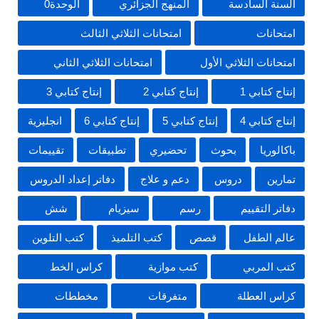
السنة السادسة
المنهج الجزائري
الوحدة0
امتحانات
امتحانات الثلاثي الثالث
امتحانات الثلاثي الأول
امتحانات الثلاثي الثاني
إنتاج كتابي 1
إنتاج كتابي 2
إنتاج كتابي 3
إنتاج كتابي 4
إنتاج كتابي 5
إنتاج كتابي 6
انجليزية
باكالوريا
بحوث
تحضيري
تطبيقات
تقييمات
تمارين
دروس
دعم و علاج
دفاتر إعداد الدروس
دفاتر التقييم
رسم
سيزيام
شش
عالم الطفل
قصص
كتب التلميذ
كتب التلوين
كتب المربي
كتب موازية
كراس الخط
كراس العطلة
متفرقات
مخططات