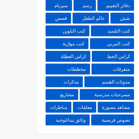
دفاتر التقييم
رسم
سيزيام
شش
عالم الطفل
قصص
كتب التلميذ
كتب التلوين
كتب المربي
كتب موازية
كراس الخط
كراس العطلة
متفرقات
مخططات
مدونات القسم
مذكرات
مسرحيات مدرسية
مشاريع
مشاهد مصورة
معلقات
مناظرات
نصوص فرنسية
وثائق بيداغوجية