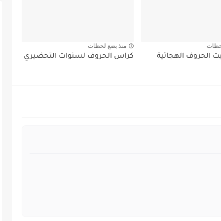
حظات
منذ بضع لحظات
ت الحروف الهجائية
كراس الحروف لسنوات التحضيري