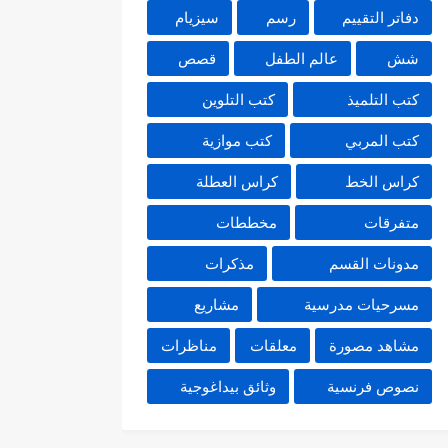
دفاتر التقييم
رسم
سيزيام
شش
عالم الطفل
قصص
كتب التلميذ
كتب التلوين
كتب المربي
كتب موازية
كراس الخط
كراس العطلة
متفرقات
مخططات
مدونات القسم
مذكرات
مسرحيات مدرسية
مشاريع
مشاهد مصورة
معلقات
مناظرات
نصوص فرنسية
وثائق بيداغوجية