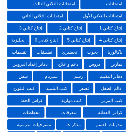
امتحانات
امتحانات الثلاثي الثالث
امتحانات الثلاثي الأول
امتحانات الثلاثي الثاني
إنتاج كتابي 1
إنتاج كتابي 2
إنتاج كتابي 3
إنتاج كتابي 4
إنتاج كتابي 5
إنتاج كتابي 6
انجليزية
باكالوريا
بحوث
تحضيري
تطبيقات
تقييمات
تمارين
دروس
دعم و علاج
دفاتر إعداد الدروس
دفاتر التقييم
رسم
سيزيام
شش
عالم الطفل
قصص
كتب التلميذ
كتب التلوين
كتب المربي
كتب موازية
كراس الخط
كراس العطلة
متفرقات
مخططات
مدونات القسم
مذكرات
مسرحيات مدرسية