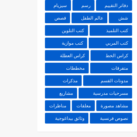
دفاتر التقييم
رسم
سيزيام
شش
عالم الطفل
قصص
كتب التلميذ
كتب التلوين
كتب المربي
كتب موازية
كراس الخط
كراس العطلة
متفرقات
مخططات
مدونات القسم
مذكرات
مسرحيات مدرسية
مشاريع
مشاهد مصورة
معلقات
مناظرات
نصوص فرنسية
وثائق بيداغوجية