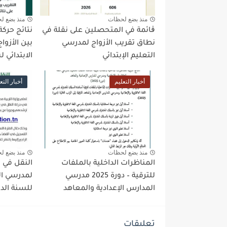
منذ بضع لحظات
منذ بضع ل
ڨائمة في المتحصلين على نقلة في
نتائج حركة
نطاق تقريب الأزواج لمدرسي
بين الأزوا
التعليم الإبتدائي
الابتدائي لسن
أخبار التعليم
أخبار التع
منذ بضع لحظات
منذ بضع ل
المناظرات الداخلية بالملفات
النقل في ن
للترقية – دورة 2025 مدرسي
لمدرسي الت
المدارس الإعدادية والمعاهد
للسنة الدراسية 
تعليقات