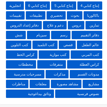
إنتاج كتابي 4
إنتاج كتابي 5
إنتاج كتابي 6
انجليزية
باكالوريا
بحوث
تحضيري
تطبيقات
تقييمات
تمارين
دروس
دعم و علاج
دفاتر إعداد الدروس
دفاتر التقييم
رسم
سيزيام
شش
عالم الطفل
قصص
كتب التلميذ
كتب التلوين
كتب المربي
كتب موازية
كراس الخط
كراس العطلة
متفرقات
مخططات
مدونات القسم
مذكرات
مسرحيات مدرسية
مشاريع
مشاهد مصورة
معلقات
مناظرات
نصوص فرنسية
وثائق بيداغوجية