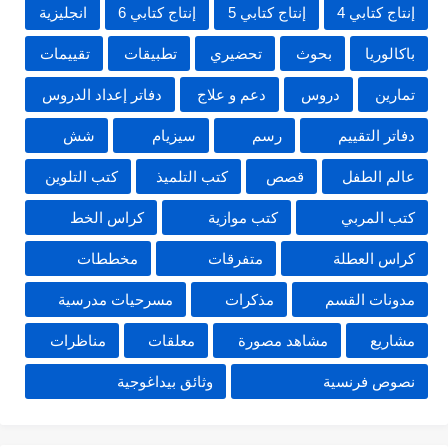
إنتاج كتابي 4
إنتاج كتابي 5
إنتاج كتابي 6
انجليزية
باكالوريا
بحوث
تحضيري
تطبيقات
تقييمات
تمارين
دروس
دعم و علاج
دفاتر إعداد الدروس
دفاتر التقييم
رسم
سيزيام
شش
عالم الطفل
قصص
كتب التلميذ
كتب التلوين
كتب المربي
كتب موازية
كراس الخط
كراس العطلة
متفرقات
مخططات
مدونات القسم
مذكرات
مسرحيات مدرسية
مشاريع
مشاهد مصورة
معلقات
مناظرات
نصوص فرنسية
وثائق بيداغوجية