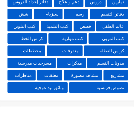
تمارين
دروس
دعم و علاج
دفاتر إعداد الدروس
دفاتر التقييم
رسم
سيزيام
شش
عالم الطفل
قصص
كتب التلميذ
كتب التلوين
كتب المربي
كتب موازية
كراس الخط
كراس العطلة
متفرقات
مخططات
مدونات القسم
مذكرات
مسرحيات مدرسية
مشاريع
مشاهد مصورة
معلقات
مناظرات
نصوص فرنسية
وثائق بيداغوجية