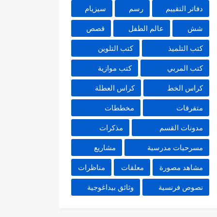
دفاتر التقييم
رسم
سيزيام
شش
عالم الطفل
قصص
كتب التلميذ
كتب التلوين
كتب المربي
كتب موازية
كراس الخط
كراس العطلة
متفرقات
مخططات
مدونات القسم
مذكرات
مسرحيات مدرسية
مشاريع
مشاهد مصورة
معلقات
مناظرات
نصوص فرنسية
وثائق بيداغوجية