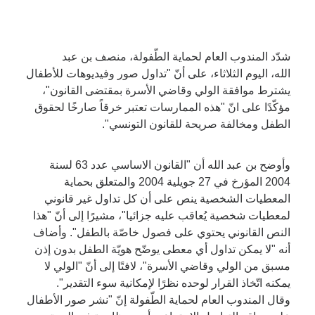
شدّد المندوب العام لحماية الطّفولة، منصف بن عبد
الله، اليوم الثلاثاء، على أنّ "تداول صور وفيديوهات للأطفال
يشترط موافقة الولي وقاضي الأسرة بمقتضى القانون"،
مؤكّدًا على انّ "هذه الممارسات تعتبر خرقاً صارخًا لحقوق
الطفل ومخالفة صريحة للقانون التونسي".
وأوضح بن عبد الله أن "القانون الاساسي عدد 63 لسنة
2004 المؤرخ في 27 جويلية 2004 والمتعلق بحماية
المعطيات الشخصية ينص على أن كل تداول غير قانوني
لمعطيات شخصية يُعاقب عليه جزائيا"، مشيرًا إلى أنّ "هذا
النص القانوني يحتوي على فصول خاصّة بالطفل". وأضاف
أنه "لا يمكن تداول أي معطى يوضّح هويّة الطفل بدون إذن
مسبق من الولي وقاضي الأسرة"، لافتًا إلى أنّ "الولي لا
يمكنه اتّخاذ القرار لوحده نظرًا لإمكانية سوء التقدير".
وقال المندوب العام لحماية الطّفولة إنّ "نشر صور الأطفال