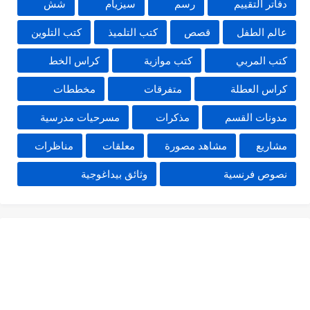
دفاتر التقييم
رسم
سيزيام
شش
عالم الطفل
قصص
كتب التلميذ
كتب التلوين
كتب المربي
كتب موازية
كراس الخط
كراس العطلة
متفرقات
مخططات
مدونات القسم
مذكرات
مسرحيات مدرسية
مشاريع
مشاهد مصورة
معلقات
مناظرات
نصوص فرنسية
وثائق بيداغوجية