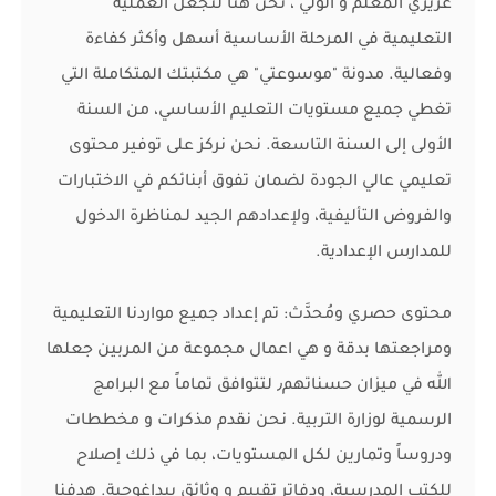
عزيزي المعلم و الولي ، نحن هنا لنجعل العملية
التعليمية في المرحلة الأساسية أسهل وأكثر كفاءة
وفعالية. مدونة "موسوعتي" هي مكتبتك المتكاملة التي
تغطي جميع مستويات التعليم الأساسي، من السنة
الأولى إلى السنة التاسعة. نحن نركز على توفير محتوى
تعليمي عالي الجودة لضمان تفوق أبنائكم في الاختبارات
والفروض التأليفية، ولإعدادهم الجيد لـمناظرة الدخول
للمدارس الإعدادية.
محتوى حصري ومُحدَّث: تم إعداد جميع مواردنا التعليمية
ومراجعتها بدقة و هي اعمال مجموعة من المربين جعلها
الله في ميزان حسناتهم٫ لتتوافق تماماً مع البرامج
الرسمية لوزارة التربية. نحن نقدم مذكرات و مخططات
ودروساً وتمارين لكل المستويات، بما في ذلك إصلاح
للكتب المدرسية، ودفاتر تقييم و وثائق بيداغوجية. هدفنا