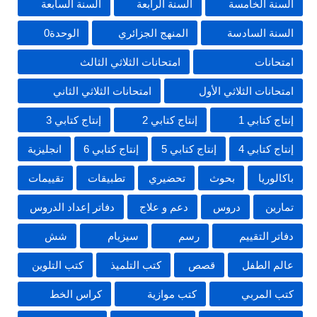
السنة الخامسة
السنة الرابعة
السنة السابعة
السنة السادسة
المنهج الجزائري
الوحدة0
امتحانات
امتحانات الثلاثي الثالث
امتحانات الثلاثي الأول
امتحانات الثلاثي الثاني
إنتاج كتابي 1
إنتاج كتابي 2
إنتاج كتابي 3
إنتاج كتابي 4
إنتاج كتابي 5
إنتاج كتابي 6
انجليزية
باكالوريا
بحوث
تحضيري
تطبيقات
تقييمات
تمارين
دروس
دعم و علاج
دفاتر إعداد الدروس
دفاتر التقييم
رسم
سيزيام
شش
عالم الطفل
قصص
كتب التلميذ
كتب التلوين
كتب المربي
كتب موازية
كراس الخط