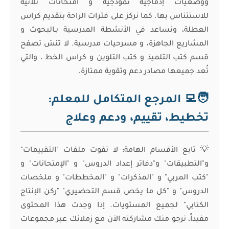
ووضعيات إدماجية نموذجية و امتحانات تلاثية
للاستئناس بها. كما نركز على فترات الراحة بتقديم كراس
العطلة، ونساعد في الأنشطة المدرسية بـالبحوث و
المشاريع الجاهزة، و مسرحيات مدرسية. لا تنسَ تصفح
قسم كتب التلميذ و كتب التلوين و كراس الخط ، والتي
تُعد جميعها مصادر دعم وتقوية ممتازة.
🧑‍💻 المرجع المتكامل للمعلم:
تخطيط، تقييم، ودعم وعلاج
💡 تابع الأقسام الهامة: لا تفوت ملفات "التقييمات"
و"التطبيقات" و"دفاتر إعداد الدروس" و "الإمتحانات" و
"كتب المربي" و "المذكرات" و "المخططات" و ملخصات
الدروس" و "كل ما يخص قسم التحضيري" "ركن الإنتاج
الكتابي" لجميع المستويات. إذا وجدت هذا المحتوى
مفيداً، نرجو منك مشاركته الآن مع زملائك عبر مجموعات