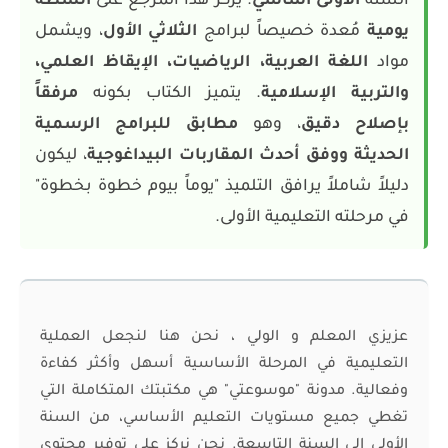
السنة
الأولى أساسي
. يركز هذا المرجع على
أنشطة
يومية
مُعدة خصيصاً لبرامج
الثلاثي الأول
، ويشمل
مواد
اللغة العربية، الرياضيات، الإيقاظ العلمي،
والتربية الإسلامية
. يتميز الكتاب بكونه
مرفقاً
بإصلاح دقيق
، وهو
مطابق للبرامج الرسمية
الحديثة ووفق أحدث المقاربات البيداغوجية
، ليكون
دليلاً شاملاً يرافق التلميذ "يوماً بيوم خطوة بخطوة"
في مرحلته التعليمية الأولى.
عزيزي المعلم و الولي ، نحن هنا لنجعل العملية
التعليمية في المرحلة الأساسية أسهل وأكثر كفاءة
وفعالية. مدونة "موسوعتي" هي مكتبتك المتكاملة التي
تغطي جميع مستويات التعليم الأساسي، من السنة
الأولى إلى السنة التاسعة. نحن نركز على توفير محتوى