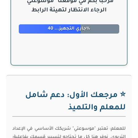
مرحبا بكم في موقعنا "موسوعتي"
الرجاء الانتظار لتهيئة الرابط
جاري التجهيز... 47%
⭐ مرجعك الأول: دعم شامل
للمعلم والتلميذ
للمعلم: تعتبر "موسوعتي" شريكك الأساسي في الإعداد
التربوي. نوفر هنا كل ما تحتاجه لتسيير قسمك بفاعلية: