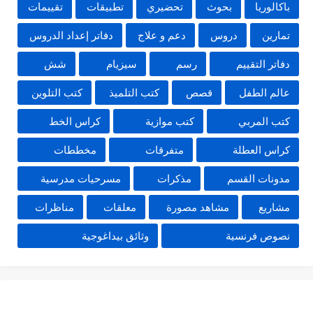
باكالوريا
بحوث
تحضيري
تطبيقات
تقييمات
تمارين
دروس
دعم و علاج
دفاتر إعداد الدروس
دفاتر التقييم
رسم
سيزيام
شش
عالم الطفل
قصص
كتب التلميذ
كتب التلوين
كتب المربي
كتب موازية
كراس الخط
كراس العطلة
متفرقات
مخططات
مدونات القسم
مذكرات
مسرحيات مدرسية
مشاريع
مشاهد مصورة
معلقات
مناظرات
نصوص فرنسية
وثائق بيداغوجية