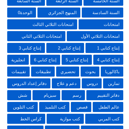
السنة الخامسة
السنة الرابعة
السنة السابعة
السنة السادسة
المنهج الجزائري
الوحدة0
امتحانات
امتحانات الثلاثي الثالث
امتحانات الثلاثي الأول
امتحانات الثلاثي الثاني
إنتاج كتابي 1
إنتاج كتابي 2
إنتاج كتابي 3
إنتاج كتابي 4
إنتاج كتابي 5
إنتاج كتابي 6
انجليزية
باكالوريا
بحوث
تحضيري
تطبيقات
تقييمات
تمارين
دروس
دعم و علاج
دفاتر إعداد الدروس
دفاتر التقييم
رسم
سيزيام
شش
عالم الطفل
قصص
كتب التلميذ
كتب التلوين
كتب المربي
كتب موازية
كراس الخط