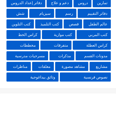
تمارين
دروس
دعم و علاج
دفاتر إعداد الدروس
دفاتر التقييم
رسم
سيزيام
شش
عالم الطفل
قصص
كتب التلميذ
كتب التلوين
كتب المربي
كتب موازية
كراس الخط
كراس العطلة
متفرقات
مخططات
مدونات القسم
مذكرات
مسرحيات مدرسية
مشاريع
مشاهد مصورة
معلقات
مناظرات
نصوص فرنسية
وثائق بيداغوجية