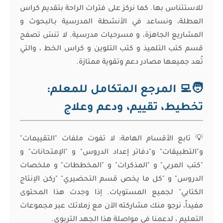
للاستئناس بها. كما نركز على فترات الراحة بتقديم كراس
العطلة، ونساعد في الأنشطة المدرسية بـالبحوث و
المشاريع الجاهزة، و مسرحيات مدرسية. لا تنسَ تصفح
قسم كتب التلميذ و كتب التلوين و كراس الخط ، والتي
تُعد جميعها مصادر دعم وتقوية ممتازة.
🧑‍💻 المرجع المتكامل للمعلم:
تخطيط، تقييم، ودعم وعلاج
💡 تابع الأقسام الهامة: لا تفوت ملفات "التقييمات"
و"التطبيقات" و"دفاتر إعداد الدروس" و "الإمتحانات" و
"كتب المربي" و "المذكرات" و "المخططات" و ملخصات
الدروس" و "كل ما يخص قسم التحضيري" "ركن الإنتاج
الكتابي" لجميع المستويات. إذا وجدت هذا المحتوى
مفيداً، نرجو منك مشاركته الآن مع زملائك عبر مجموعات
التعليم ، لدعمنا في مواصلة هذا الجهد التربوي.