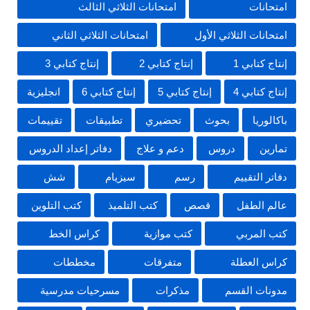
امتحانات
امتحانات الثلاثي الثالث
امتحانات الثلاثي الأول
امتحانات الثلاثي الثاني
إنتاج كتابي 1
إنتاج كتابي 2
إنتاج كتابي 3
إنتاج كتابي 4
إنتاج كتابي 5
إنتاج كتابي 6
انجليزية
باكالوريا
بحوث
تحضيري
تطبيقات
تقييمات
تمارين
دروس
دعم و علاج
دفاتر إعداد الدروس
دفاتر التقييم
رسم
سيزيام
شش
عالم الطفل
قصص
كتب التلميذ
كتب التلوين
كتب المربي
كتب موازية
كراس الخط
كراس العطلة
متفرقات
مخططات
مدونات القسم
مذكرات
مسرحيات مدرسية