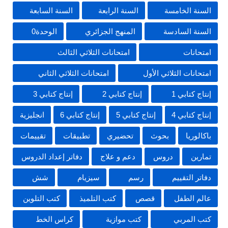
السنة الخامسة
السنة الرابعة
السنة السابعة
السنة السادسة
المنهج الجزائري
الوحدة0
امتحانات
امتحانات الثلاثي الثالث
امتحانات الثلاثي الأول
امتحانات الثلاثي الثاني
إنتاج كتابي 1
إنتاج كتابي 2
إنتاج كتابي 3
إنتاج كتابي 4
إنتاج كتابي 5
إنتاج كتابي 6
انجليزية
باكالوريا
بحوث
تحضيري
تطبيقات
تقييمات
تمارين
دروس
دعم و علاج
دفاتر إعداد الدروس
دفاتر التقييم
رسم
سيزيام
شش
عالم الطفل
قصص
كتب التلميذ
كتب التلوين
كتب المربي
كتب موازية
كراس الخط