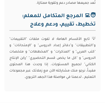
تُعد جميعها مصادر دعم وتقوية ممتازة.
🧑‍💻 المرجع المتكامل للمعلم:
تخطيط، تقييم، ودعم وعلاج
💡 تابع الأقسام الهامة: لا تفوت ملفات "التقييمات"
و"التطبيقات" و"دفاتر إعداد الدروس" و "الإمتحانات" و
"كتب المربي" و "المذكرات" و "المخططات" و ملخصات
الدروس" و "كل ما يخص قسم التحضيري" "ركن الإنتاج
الكتابي" لجميع المستويات. إذا وجدت هذا المحتوى
مفيداً، نرجو منك مشاركته الآن مع زملائك عبر مجموعات
التعليم ، لدعمنا في مواصلة هذا الجهد التربوي.