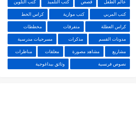
عالم الطفل
قصص
كتب التلميذ
كتب التلوين
كتب المربي
كتب موازية
كراس الخط
كراس العطلة
متفرقات
مخططات
مدونات القسم
مذكرات
مسرحيات مدرسية
مشاريع
مشاهد مصورة
معلقات
مناظرات
نصوص فرنسية
وثائق بيداغوجية