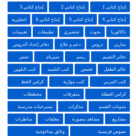
إنتاج كتابي 1
إنتاج كتابي 2
إنتاج كتابي 3
إنتاج كتابي 4
إنتاج كتابي 5
إنتاج كتابي 6
انجليزية
باكالوريا
بحوث
تحضيري
تطبيقات
تقييمات
تمارين
دروس
دعم و علاج
دفاتر إعداد الدروس
دفاتر التقييم
رسم
سيزيام
شش
عالم الطفل
قصص
كتب التلميذ
كتب التلوين
كتب المربي
كتب موازية
كراس الخط
كراس العطلة
متفرقات
مخططات
مدونات القسم
مذكرات
مسرحيات مدرسية
مشاريع
مشاهد مصورة
معلقات
مناظرات
نصوص فرنسية
وثائق بيداغوجية