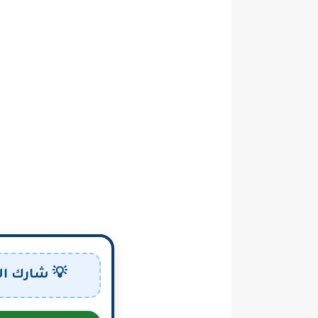
💡 شارك ال