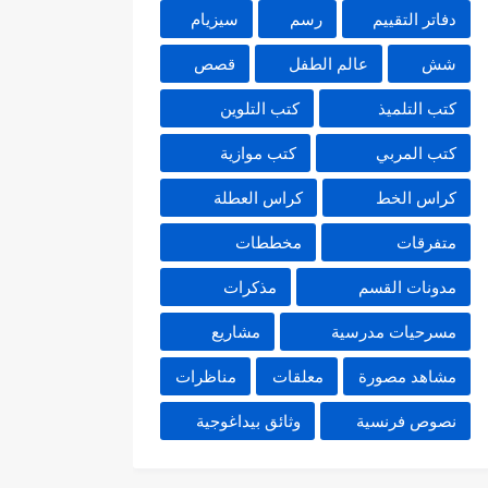
دفاتر التقييم
رسم
سيزيام
شش
عالم الطفل
قصص
كتب التلميذ
كتب التلوين
كتب المربي
كتب موازية
كراس الخط
كراس العطلة
متفرقات
مخططات
مدونات القسم
مذكرات
مسرحيات مدرسية
مشاريع
مشاهد مصورة
معلقات
مناظرات
نصوص فرنسية
وثائق بيداغوجية