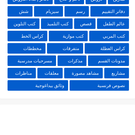
دفاتر التقييم
رسم
سيزيام
شش
عالم الطفل
قصص
كتب التلميذ
كتب التلوين
كتب المربي
كتب موازية
كراس الخط
كراس العطلة
متفرقات
مخططات
مدونات القسم
مذكرات
مسرحيات مدرسية
مشاريع
مشاهد مصورة
معلقات
مناظرات
نصوص فرنسية
وثائق بيداغوجية