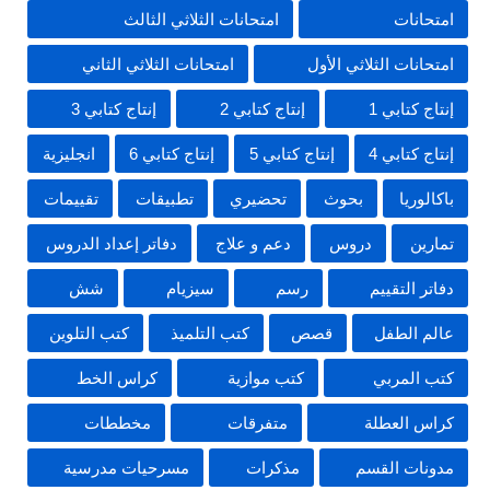
امتحانات
امتحانات الثلاثي الثالث
امتحانات الثلاثي الأول
امتحانات الثلاثي الثاني
إنتاج كتابي 1
إنتاج كتابي 2
إنتاج كتابي 3
إنتاج كتابي 4
إنتاج كتابي 5
إنتاج كتابي 6
انجليزية
باكالوريا
بحوث
تحضيري
تطبيقات
تقييمات
تمارين
دروس
دعم و علاج
دفاتر إعداد الدروس
دفاتر التقييم
رسم
سيزيام
شش
عالم الطفل
قصص
كتب التلميذ
كتب التلوين
كتب المربي
كتب موازية
كراس الخط
كراس العطلة
متفرقات
مخططات
مدونات القسم
مذكرات
مسرحيات مدرسية