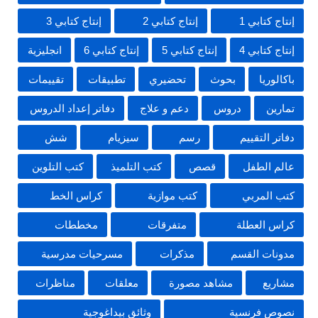
إنتاج كتابي 1
إنتاج كتابي 2
إنتاج كتابي 3
إنتاج كتابي 4
إنتاج كتابي 5
إنتاج كتابي 6
انجليزية
باكالوريا
بحوث
تحضيري
تطبيقات
تقييمات
تمارين
دروس
دعم و علاج
دفاتر إعداد الدروس
دفاتر التقييم
رسم
سيزيام
شش
عالم الطفل
قصص
كتب التلميذ
كتب التلوين
كتب المربي
كتب موازية
كراس الخط
كراس العطلة
متفرقات
مخططات
مدونات القسم
مذكرات
مسرحيات مدرسية
مشاريع
مشاهد مصورة
معلقات
مناظرات
نصوص فرنسية
وثائق بيداغوجية