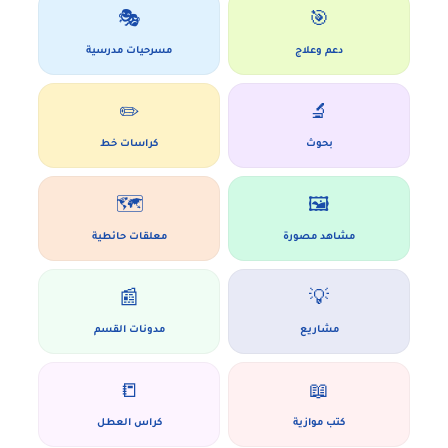
🎭
🎯
دعم وعلاج
مسرحيات مدرسية
✏️
🔬
بحوث
كراسات خط
🗺️
🖼️
مشاهد مصورة
معلقات حائطية
📰
💡
مشاريع
مدونات القسم
📒
📖
كتب موازية
كراس العطل